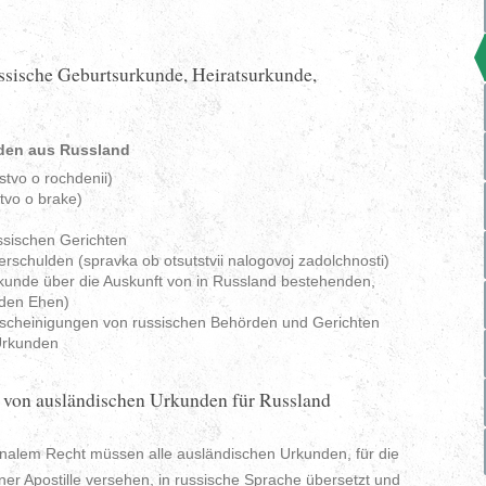
ssische Geburtsurkunde, Heiratsurkunde,
nden aus Russland
stvo o rochdenii)
tvo o brake)
ussischen Gerichten
rschulden (spravka ob otsutstvii nalogovoj zadolchnosti)
kunde über die Auskunft von in Russland bestehenden,
nden Ehen)
cheinigungen von russischen Behörden und Gerichten
 Urkunden
 von ausländischen Urkunden für Russland
nalem Recht müssen alle ausländischen Urkunden, für die
er Apostille versehen, in russische Sprache übersetzt und