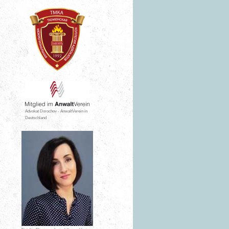
Advokat Dorochov - AnwaltVerein in
Deutschland