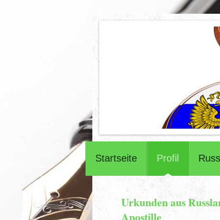
Startseite
Profil
Russ
Urkunden aus Russlan
Apostille