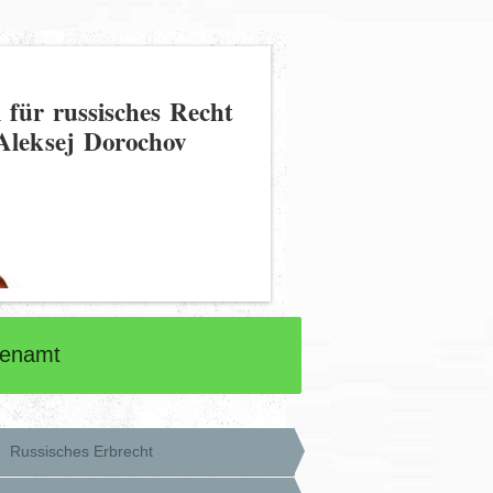
 für russisches Recht
Aleksej Dorochov
renamt
Russisches Erbrecht