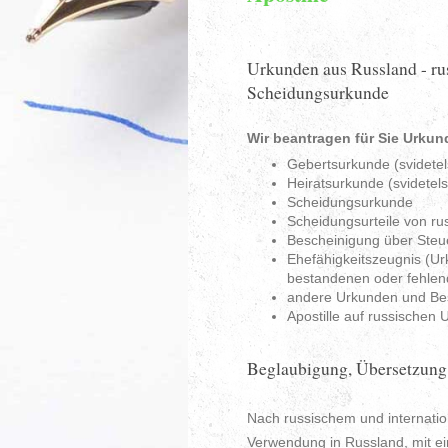
Urkunden aus Russland - ru
Scheidungsurkunde
Wir beantragen für Sie Urku
Gebertsurkunde (svidetel
Heiratsurkunde (svidetels
Scheidungsurkunde
Scheidungsurteile von r
Bescheinigung über Steue
Ehefähigkeitszeugnis (Ur
bestandenen oder fehle
andere Urkunden und Bes
Apostille auf russischen
Beglaubigung, Übersetzung
Nach russischem und internatio
Verwendung in Russland, mit ein