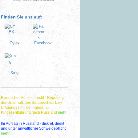
Natalija Eliseeva - Immobilienmaklerin
Finden Sie uns auf:
Cylex
Facebook
Xing
Russisches Familienrecht - Regelung
der Unterhalt, des Sorgerechtes bzw.
Umganges mit den Kindern,
Kindesentführung nach Russland
mehr
Ihr Auftrag in Russland - diskret, direkt
und unter anwaltlicher Schweigepflicht
mehr