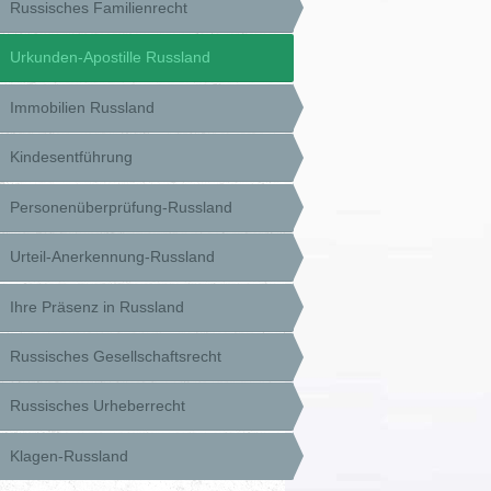
Russisches Familienrecht
Urkunden-Apostille Russland
Immobilien Russland
Kindesentführung
Personenüberprüfung-Russland
Urteil-Anerkennung-Russland
Ihre Präsenz in Russland
Russisches Gesellschaftsrecht
Russisches Urheberrecht
Klagen-Russland