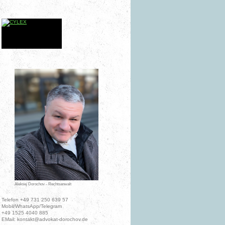
Aleksej Dorochov - Rechtsanwalt
Telefon +49 731 250 639 57
Mobil/WhatsApp/Telegram
+49 1525 4040 885
EMail: kontakt@advokat-dorochov.de