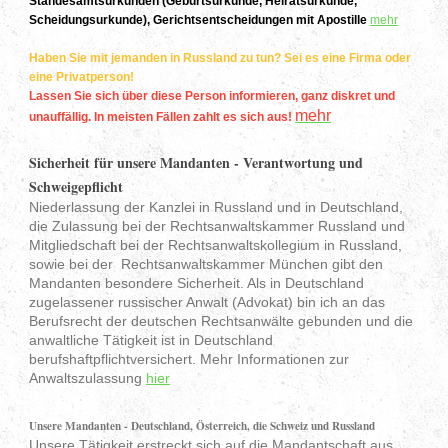
Standesamtsurkunden (Geburtsurkunde, Heiratsurkunde,
Scheidungsurkunde), Gerichtsentscheidungen mit Apostille
mehr
Haben Sie mit jemanden in Russland zu tun? Sei es eine Firma oder
eine Privatperson!
Lassen Sie sich über diese Person informieren, ganz diskret und
mehr
unauffällig. In meisten Fällen zahlt es sich aus!
Sicherheit für unsere Mandanten - Verantwortung und
Schweigepflicht
Niederlassung der Kanzlei in Russland und in Deutschland,
die Zulassung bei der Rechtsanwaltskammer Russland und
Mitgliedschaft bei der Rechtsanwaltskollegium in Russland,
sowie bei der Rechtsanwaltskammer München gibt den
Mandanten besondere Sicherheit. Als in Deutschland
zugelassener russischer Anwalt (Advokat) bin ich an das
Berufsrecht der deutschen Rechtsanwälte gebunden und die
anwaltliche Tätigkeit ist in Deutschland
berufshaftpflichtversichert. Mehr Informationen zur
Anwaltszulassung
hier
Unsere Mandanten - Deutschland, Österreich, die Schweiz und Russland
Unsere Tätigkeit erstreckt sich auf die Mandantschaft aus