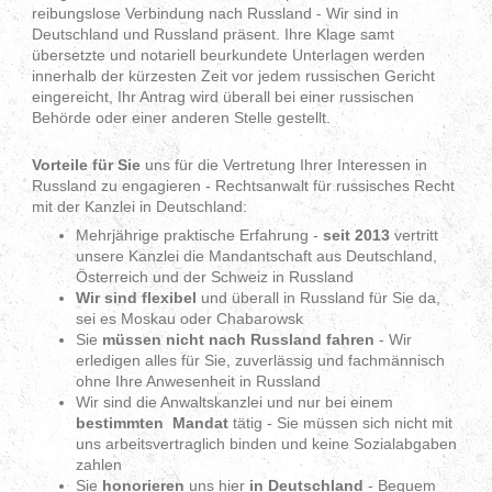
reibungslose Verbindung nach Russland - Wir sind in
Deutschland und Russland präsent. Ihre Klage samt
übersetzte und notariell beurkundete Unterlagen werden
innerhalb der kürzesten Zeit vor jedem russischen Gericht
eingereicht, Ihr Antrag wird überall bei einer russischen
Behörde oder einer anderen Stelle gestellt.
Vorteile für Sie
uns für die Vertretung Ihrer Interessen in
Russland zu engagieren - Rechtsanwalt für russisches Recht
mit der Kanzlei in Deutschland:
Mehrjährige praktische Erfahrung -
seit 2013
vertritt
unsere Kanzlei die Mandantschaft aus Deutschland,
Österreich und der Schweiz in Russland
Wir sind flexibel
und überall in Russland für Sie da,
sei es Moskau oder Chabarowsk
Sie
müssen nicht nach Russland fahren
- Wir
erledigen alles für Sie, zuverlässig und fachmännisch
ohne Ihre Anwesenheit in Russland
Wir sind die Anwaltskanzlei und nur bei einem
bestimmten Mandat
tätig - Sie müssen sich nicht mit
uns arbeitsvertraglich binden und keine Sozialabgaben
zahlen
Sie
honorieren
uns hier
in Deutschland
- Bequem