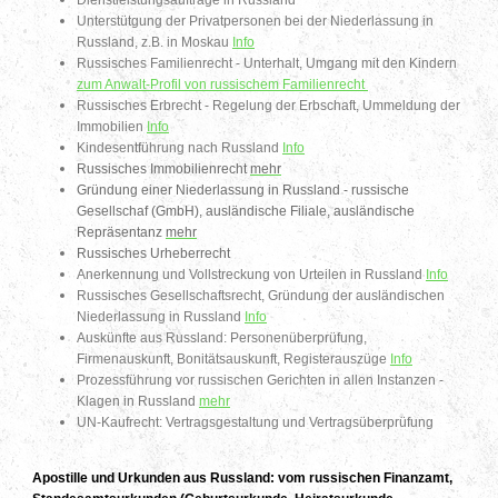
Dienstleistungsaufträge in Russland
Unterstütgung der Privatpersonen bei der Niederlassung in
Russland, z.B. in Moskau
Info
Russisches Familienrecht - Unterhalt, Umgang mit den Kindern
zum Anwalt-Profil von russischem Familienrecht
Russisches Erbrecht - Regelung der Erbschaft, Ummeldung der
Immobilien
Info
Kindesentführung nach Russland
Info
Russisches Immobilienrecht
mehr
Gründung einer Niederlassung in Russland - russische
Gesellschaf (GmbH), ausländische Filiale, ausländische
Repräsentanz
mehr
Russisches Urheberrecht
Anerkennung und Vollstreckung von Urteilen in Russland
Info
Russisches Gesellschaftsrecht, Gründung der ausländischen
Niederlassung in Russland
Info
Auskünfte aus Russland: Personenüberprüfung,
Firmenauskunft, Bonitätsauskunft, Registerauszüge
Info
Prozessführung vor russischen Gerichten in allen Instanzen -
Klagen in Russland
mehr
UN-Kaufrecht: Vertragsgestaltung und Vertragsüberprüfung
Apostille und Urkunden aus Russland: vom russischen Finanzamt,