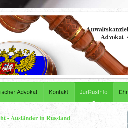
Anwaltskanzlei
Advokat 
ischer Advokat
Kontakt
JurRusInfo
Eh
ht - Ausländer in Russland