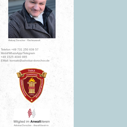
Aleksej Dorochov - Rechtsanwalt
Telefon +49 731 250 639 57
Mobil/WhatsApp/Telegram
+49 1525 4040 885
EMail: kontakt@advokat-dorochov.de
Advokat Dorochov - AnwaltVerein in