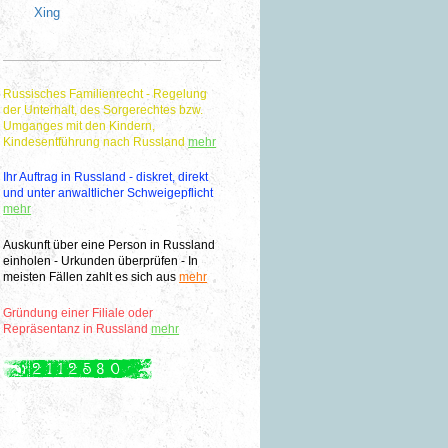
Xing
Russisches Familienrecht - Regelung
der Unterhalt, des Sorgerechtes bzw.
Umganges mit den Kindern,
Kindesentführung nach Russland
mehr
Ihr Auftrag in Russland - diskret, direkt
und unter anwaltlicher Schweigepflicht
mehr
Auskunft über eine Person in Russland
einholen - Urkunden überprüfen - In
meisten Fällen zahlt es sich aus
mehr
Gründung einer Filiale oder
Repräsentanz in Russland
mehr