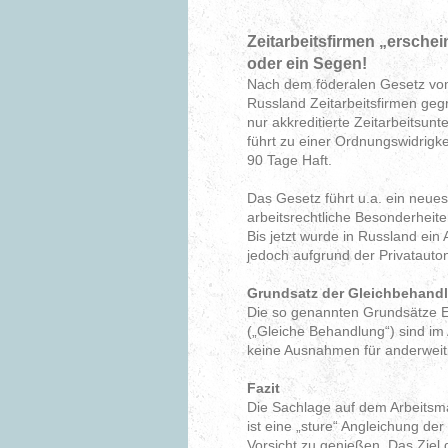
Zeitarbeitsfirmen „ersche
oder ein Segen!
Nach dem föderalen Gesetz vom 5
Russland Zeitarbeitsfirmen geg
nur akkreditierte Zeitarbeitsu
führt zu einer Ordnungswidrigk
90 Tage Haft.
Das Gesetz führt u.a. ein neues
arbeitsrechtliche Besonderheite
Bis jetzt wurde in Russland ein
jedoch aufgrund der Privataut
Grundsatz der Gleichbehan
Die so genannten Grundsätze E
(„Gleiche Behandlung“) sind im
keine Ausnahmen für anderweiti
Fazit
Die Sachlage auf dem Arbeitsma
ist eine „sture“ Angleichung d
Vorsicht zu genießen. Das Ziel 