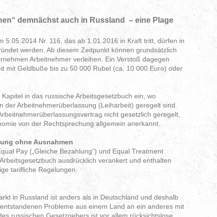
inen“ demnächst auch in Russland – eine Plage
.05.2014 Nr. 116, das ab 1.01.2016 in Kraft tritt, dürfen in
ründet werden. Ab diesem Zeitpunkt können grundsätzlich
nternehmen Arbeitnehmer verleihen. Ein Verstoß dagegen
eit mit Geldbuße bis zu 50 000 Rubel (ca. 10 000 Euro) oder
 Kapitel in das russische Arbeitsgesetzbuch ein, wo
n der Arbeitnehmerüberlassung (Leiharbeit) geregelt sind.
 Arbeitnehmerüberlassungsvertrag nicht gesetzlich geregelt,
onomie von der Rechtsprechung allgemein anerkannt.
dlung ohne Ausnahmen
qual Pay („Gleiche Bezahlung“) und Equal Treatment
 Arbeitsgesetzbuch ausdrücklich verankert und enthalten
ge tarifliche Regelungen.
rkt in Russland ist anders als in Deutschland und deshalb
er entstandenen Probleme aus einem Land an ein anderes mit
des russischen Gesetzgebers ist vor allem rücksichtslose