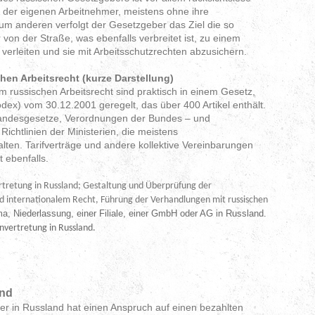
 der eigenen Arbeitnehmer, meistens ohne ihre
m anderen verfolgt der Gesetzgeber das Ziel die so
on der Straße, was ebenfalls verbreitet ist, zu einem
 verleiten und sie mit Arbeitsschutzrechten abzusichern.
en Arbeitsrecht (kurze Darstellung)
 russischen Arbeitsrecht sind praktisch in einem Gesetz,
dex) vom 30.12.2001 geregelt, das über 400 Artikel enthält.
ndesgesetze, Verordnungen der Bundes – und
ichtlinien der Ministerien, die meistens
alten. Tarifverträge und andere kollektive Vereinbarungen
t ebenfalls.
tretung in Russland; Gestaltung und Überprüfung der
d internationalem Recht, Führung der Verhandlungen mit russischen
a, Niederlassung, einer Filiale, einer GmbH oder AG in Russland.
nvertretung in Russland.
and
r in Russland hat einen Anspruch auf einen bezahlten