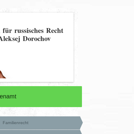
 für russisches Recht
Aleksej Dorochov
renamt
Familienrecht