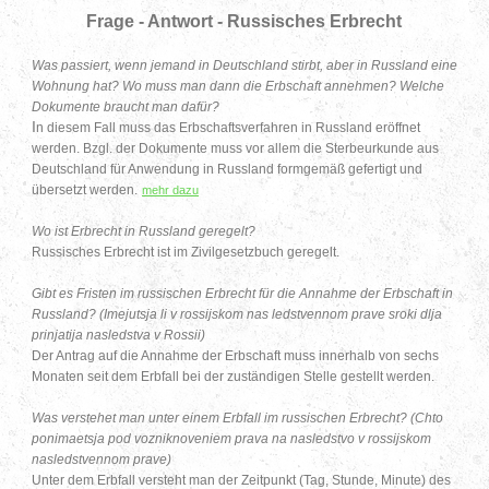
Frage - Antwort - Russisches Erbrecht
Was passiert, wenn jemand in Deutschland stirbt, aber in Russland eine
Wohnung hat? Wo muss man dann die Erbschaft annehmen? Welche
Dokumente braucht man dafür?
I
n diesem Fall muss das Erbschaftsverfahren in Russland eröffnet
werden. Bzgl. der Dokumente muss vor allem die Sterbeurkunde aus
Deutschland für Anwendung in Russland formgemäß gefertigt und
übersetzt werden.
mehr dazu
Wo ist Erbrecht in Russland geregelt?
Russisches Erbrecht ist im Zivilgesetzbuch geregelt.
Gibt es Fristen im russischen Erbrecht für die Annahme der Erbschaft in
Russland? (Imejutsja li v rossijskom nas ledstvennom prave sroki dlja
prinjatija nasledstva v Rossii)
Der Antrag auf die Annahme der Erbschaft muss innerhalb von sechs
Monaten seit dem Erbfall bei der zuständigen Stelle gestellt werden.
Was verstehet man unter einem Erbfall im russischen Erbrecht? (Chto
ponimaetsja pod vozniknoveniem prava na nasledstvo v rossijskom
nasledstvennom prave)
Unter dem Erbfall versteht man der Zeitpunkt (Tag, Stunde, Minute) des