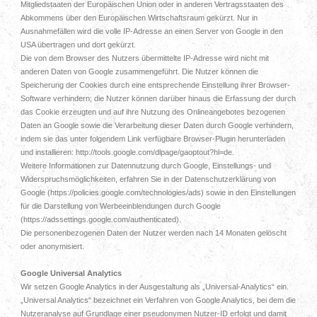
Mitgliedstaaten der Europäischen Union oder in anderen Vertragsstaaten des
Abkommens über den Europäischen Wirtschaftsraum gekürzt. Nur in
Ausnahmefällen wird die volle IP-Adresse an einen Server von Google in den
USA übertragen und dort gekürzt.
Die von dem Browser des Nutzers übermittelte IP-Adresse wird nicht mit
anderen Daten von Google zusammengeführt. Die Nutzer können die
Speicherung der Cookies durch eine entsprechende Einstellung ihrer Browser-
Software verhindern; die Nutzer können darüber hinaus die Erfassung der durch
das Cookie erzeugten und auf ihre Nutzung des Onlineangebotes bezogenen
Daten an Google sowie die Verarbeitung dieser Daten durch Google verhindern,
indem sie das unter folgendem Link verfügbare Browser-Plugin herunterladen
und installieren: http://tools.google.com/dlpage/gaoptout?hl=de.
Weitere Informationen zur Datennutzung durch Google, Einstellungs- und
Widerspruchsmöglichkeiten, erfahren Sie in der Datenschutzerklärung von
Google (https://policies.google.com/technologies/ads) sowie in den Einstellungen
für die Darstellung von Werbeeinblendungen durch Google
(https://adssettings.google.com/authenticated).
Die personenbezogenen Daten der Nutzer werden nach 14 Monaten gelöscht
oder anonymisiert.
Google Universal Analytics
Wir setzen Google Analytics in der Ausgestaltung als „Universal-Analytics“ ein.
„Universal Analytics“ bezeichnet ein Verfahren von Google Analytics, bei dem die
Nutzeranalyse auf Grundlage einer pseudonymen Nutzer-ID erfolgt und damit