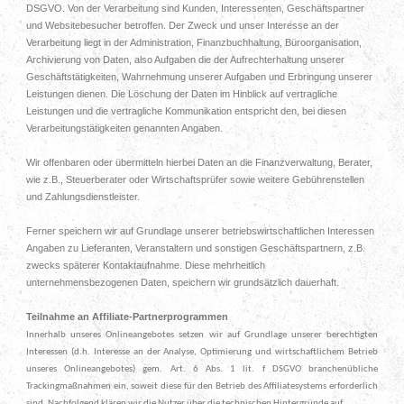
DSGVO. Von der Verarbeitung sind Kunden, Interessenten, Geschäftspartner
und Websitebesucher betroffen. Der Zweck und unser Interesse an der
Verarbeitung liegt in der Administration, Finanzbuchhaltung, Büroorganisation,
Archivierung von Daten, also Aufgaben die der Aufrechterhaltung unserer
Geschäftstätigkeiten, Wahrnehmung unserer Aufgaben und Erbringung unserer
Leistungen dienen. Die Löschung der Daten im Hinblick auf vertragliche
Leistungen und die vertragliche Kommunikation entspricht den, bei diesen
Verarbeitungstätigkeiten genannten Angaben.
Wir offenbaren oder übermitteln hierbei Daten an die Finanzverwaltung, Berater,
wie z.B., Steuerberater oder Wirtschaftsprüfer sowie weitere Gebührenstellen
und Zahlungsdienstleister.
Ferner speichern wir auf Grundlage unserer betriebswirtschaftlichen Interessen
Angaben zu Lieferanten, Veranstaltern und sonstigen Geschäftspartnern, z.B.
zwecks späterer Kontaktaufnahme. Diese mehrheitlich
unternehmensbezogenen Daten, speichern wir grundsätzlich dauerhaft.
Teilnahme an Affiliate-Partnerprogrammen
Innerhalb unseres Onlineangebotes setzen wir auf Grundlage unserer berechtigten
Interessen (d.h. Interesse an der Analyse, Optimierung und wirtschaftlichem Betrieb
unseres Onlineangebotes) gem. Art. 6 Abs. 1 lit. f DSGVO branchenübliche
Trackingmaßnahmen ein, soweit diese für den Betrieb des Affiliatesystems erforderlich
sind. Nachfolgend klären wir die Nutzer über die technischen Hintergründe auf.