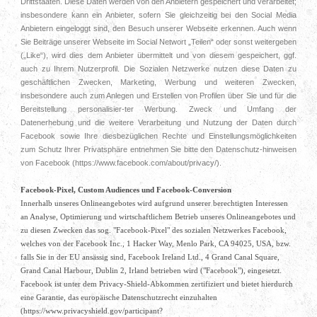
Drittstaaten. Diese Daten werden von den Anbietern gespeichert und verarbeitet;
insbesondere kann ein Anbieter, sofern Sie gleichzeitig bei den Social Media
Anbietern eingeloggt sind, den Besuch unserer Webseite erkennen. Auch wenn
Sie Beiträge unserer Webseite im Social Networt „Teilen“ oder sonst weitergeben
(„Like“), wird dies dem Anbieter übermittelt und von diesem gespeichert, ggf.
auch zu Ihrem Nutzerprofil. Die Sozialen Netzwerke nutzen diese Daten zu
geschäftlichen Zwecken, Marketing, Werbung und weiteren Zwecken,
insbesondere auch zum Anlegen und Erstellen von Profilen über Sie und für die
Bereitstellung personalisier-ter Werbung. Zweck und Umfang der
Datenerhebung und die weitere Verarbeitung und Nutzung der Daten durch
Facebook sowie Ihre diesbezüglichen Rechte und Einstellungsmöglichkeiten
zum Schutz Ihrer Privatsphäre entnehmen Sie bitte den Datenschutz-hinweisen
von Facebook (https://www.facebook.com/about/privacy/).
Facebook-Pixel, Custom Audiences und Facebook-Conversion
Innerhalb unseres Onlineangebotes wird aufgrund unserer berechtigten Interessen
an Analyse, Optimierung und wirtschaftlichem Betrieb unseres Onlineangebotes und
zu diesen Zwecken das sog. "Facebook-Pixel" des sozialen Netzwerkes Facebook,
welches von der Facebook Inc., 1 Hacker Way, Menlo Park, CA 94025, USA, bzw.
falls Sie in der EU ansässig sind, Facebook Ireland Ltd., 4 Grand Canal Square,
Grand Canal Harbour, Dublin 2, Irland betrieben wird ("Facebook"), eingesetzt.
Facebook ist unter dem Privacy-Shield-Abkommen zertifiziert und bietet hierdurch
eine Garantie, das europäische Datenschutzrecht einzuhalten
(https://www.privacyshield.gov/participant?