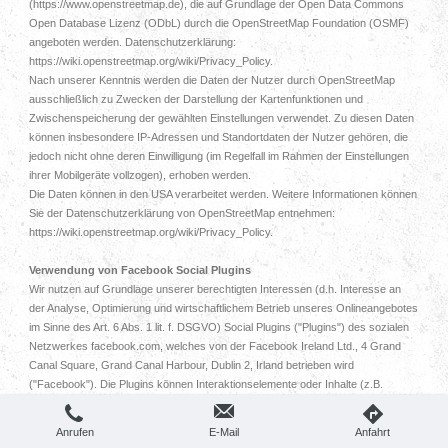
(https://www.openstreetmap.de), die auf Grundlage der Open Data Commons
Open Database Lizenz (ODbL) durch die OpenStreetMap Foundation (OSMF)
angeboten werden. Datenschutzerklärung:
https://wiki.openstreetmap.org/wiki/Privacy_Policy.
Nach unserer Kenntnis werden die Daten der Nutzer durch OpenStreetMap
ausschließlich zu Zwecken der Darstellung der Kartenfunktionen und
Zwischenspeicherung der gewählten Einstellungen verwendet. Zu diesen Daten
können insbesondere IP-Adressen und Standortdaten der Nutzer gehören, die
jedoch nicht ohne deren Einwilligung (im Regelfall im Rahmen der Einstellungen
ihrer Mobilgeräte vollzogen), erhoben werden.
Die Daten können in den USA verarbeitet werden. Weitere Informationen können
Sie der Datenschutzerklärung von OpenStreetMap entnehmen:
https://wiki.openstreetmap.org/wiki/Privacy_Policy.
Verwendung von Facebook Social Plugins
Wir nutzen auf Grundlage unserer berechtigten Interessen (d.h. Interesse an
der Analyse, Optimierung und wirtschaftlichem Betrieb unseres Onlineangebotes
im Sinne des Art. 6 Abs. 1 lit. f. DSGVO) Social Plugins ("Plugins") des sozialen
Netzwerkes facebook.com, welches von der Facebook Ireland Ltd., 4 Grand
Canal Square, Grand Canal Harbour, Dublin 2, Irland betrieben wird
("Facebook"). Die Plugins können Interaktionselemente oder Inhalte (z.B.
Videos, Grafiken oder Textbeiträge) darstellen und sind an einem der Facebook
Logos erkennbar (weißes „f“ auf blauer Kachel, den Begriffen "Like", "Gefällt mir"
Anrufen
E-Mail
Anfahrt
oder einem „Daumen hoch“-Zeichen) oder sind mit dem Zusatz "Facebook