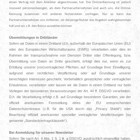
einen Vertrag mit dem Anbieter abgeschlossen hat. Die Online-Kennung ist jedoch
insoweit personenbezogen, als dem Partnerunternehmen und auch uns, die Online-
Kennung zusammen mit anderen Nutzerdaten vorliegen. Nur so kann das
Partnerunternehmen uns mitteilen, ob derjenige Nutzer das Angebot wahrgenommen
hat und wir z.B. den Bonus auszahlen können
Übermittlungen in Drittländer
Sofern wir Daten in einem Drittland (d.h. außerhalb der Europäischen Union (EU)
oder des Europäischen Wirtschaftsraums (EWR)) verarbeiten oder dies im
Rahmen der Inanspruchnahme von Diensten Dritter oder Offenlegung, bzw.
Übermittlung von Daten an Dritte geschieht, erfolgt dies nur, wenn es zur
Erfüllung unserer (vor)vertraglichen Pflichten, auf Grundlage Ihrer Einwilligung,
aufgrund einer rechtlichen Verpflichtung oder auf Grundlage unserer
berechtigten Interessen geschieht. Vorbehaltlich gesetzlicher oder vertraglicher
Erlaubnisse, verarbeiten oder lassen wir die Daten in einem Drittland nur beim
Vorliegen der besonderen Voraussetzungen der Art. 44 ff. DSGVO verarbeiten.
D.h. die Verarbeitung erfolgt z.B. auf Grundlage besonderer Garantien, wie der
offiziell anerkannten Feststellung eines der EU entsprechenden
Datenschutzniveaus (z.B. für die USA durch das „Privacy Shield“) oder
Beachtung offiziell anerkannter spezieller vertraglicher Verpflichtungen (so
genannte „Standardvertragsklauseln“).
Bei Anmeldung für unseren Newsletter
Sofern Sie nach Art. 6 Abs. 1 S. 1 lit. a DSGVO ausdrücklich eingewilligt haben,