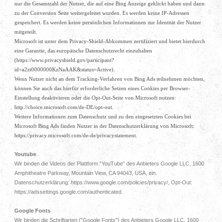
nur die Gesamtzahl der Nutzer, die auf eine Bing Anzeige geklickt haben und dann
zu der Conversion Seite weitergeleitet wurden. Es werden keine IP-Adressen
gespeichert. Es werden keine persönlichen Informationen zur Identität der Nutzer
mitgeteilt.
Microsoft ist unter dem Privacy-Shield-Abkommen zertifiziert und bietet hierdurch
eine Garantie, das europäische Datenschutzrecht einzuhalten
(https://www.privacyshield.gov/participant?
id=a2zt0000000KzNaAAK&status=Active).
Wenn Nutzer nicht an dem Tracking-Verfahren von Bing Ads teilnehmen möchten,
können Sie auch das hierfür erforderliche Setzen eines Cookies per Browser-
Einstellung deaktivieren oder die Opt-Out-Seite von Microsoft nutzen:
http://choice.microsoft.com/de-DE/opt-out.
Weitere Informationen zum Datenschutz und zu den eingesetzten Cookies bei
Microsoft Bing Ads finden Nutzer in der Datenschutzerklärung von Microsoft:
https://privacy.microsoft.com/de-de/privacystatement.
Youtube
Wir binden die Videos der Plattform “YouTube” des Anbieters Google LLC, 1600
Amphitheatre Parkway, Mountain View, CA 94043, USA, ein.
Datenschutzerklärung: https://www.google.com/policies/privacy/, Opt-Out:
https://adssettings.google.com/authenticated.
Google Fonts
Wir binden die Schriftarten ("Google Fonts") des Anbieters Google LLC, 1600