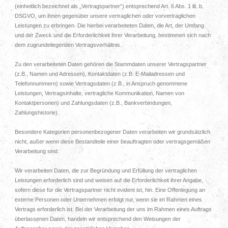
(einheitlich bezeichnet als „Vertragspartner“) entsprechend Art. 6 Abs. 1 lit. b.
DSGVO, um ihnen gegenüber unsere vertraglichen oder vorvertraglichen
Leistungen zu erbringen. Die hierbei verarbeiteten Daten, die Art, der Umfang
und der Zweck und die Erforderlichkeit ihrer Verarbeitung, bestimmen sich nach
dem zugrundeliegenden Vertragsverhältnis.
Zu den verarbeiteten Daten gehören die Stammdaten unserer Vertragspartner
(z.B., Namen und Adressen), Kontaktdaten (z.B. E-Mailadressen und
Telefonnummern) sowie Vertragsdaten (z.B., in Anspruch genommene
Leistungen, Vertragsinhalte, vertragliche Kommunikation, Namen von
Kontaktpersonen) und Zahlungsdaten (z.B., Bankverbindungen,
Zahlungshistorie).
Besondere Kategorien personenbezogener Daten verarbeiten wir grundsätzlich
nicht, außer wenn diese Bestandteile einer beauftragten oder vertragsgemäßen
Verarbeitung sind.
Wir verarbeiten Daten, die zur Begründung und Erfüllung der vertraglichen
Leistungen erforderlich sind und weisen auf die Erforderlichkeit ihrer Angabe,
sofern diese für die Vertragspartner nicht evident ist, hin. Eine Offenlegung an
externe Personen oder Unternehmen erfolgt nur, wenn sie im Rahmen eines
Vertrags erforderlich ist. Bei der Verarbeitung der uns im Rahmen eines Auftrags
überlassenen Daten, handeln wir entsprechend den Weisungen der