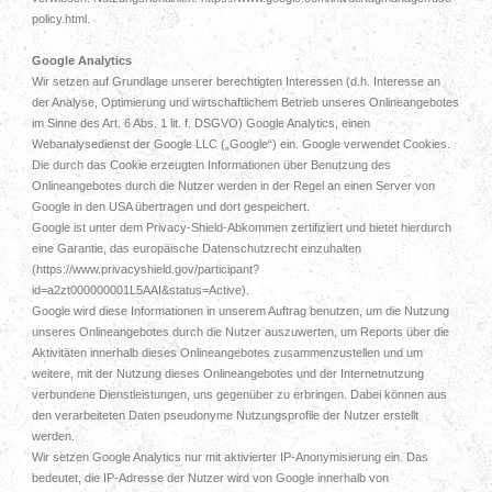
policy.html.
Google Analytics
Wir setzen auf Grundlage unserer berechtigten Interessen (d.h. Interesse an
der Analyse, Optimierung und wirtschaftlichem Betrieb unseres Onlineangebotes
im Sinne des Art. 6 Abs. 1 lit. f. DSGVO) Google Analytics, einen
Webanalysedienst der Google LLC („Google“) ein. Google verwendet Cookies.
Die durch das Cookie erzeugten Informationen über Benutzung des
Onlineangebotes durch die Nutzer werden in der Regel an einen Server von
Google in den USA übertragen und dort gespeichert.
Google ist unter dem Privacy-Shield-Abkommen zertifiziert und bietet hierdurch
eine Garantie, das europäische Datenschutzrecht einzuhalten
(https://www.privacyshield.gov/participant?
id=a2zt000000001L5AAI&status=Active).
Google wird diese Informationen in unserem Auftrag benutzen, um die Nutzung
unseres Onlineangebotes durch die Nutzer auszuwerten, um Reports über die
Aktivitäten innerhalb dieses Onlineangebotes zusammenzustellen und um
weitere, mit der Nutzung dieses Onlineangebotes und der Internetnutzung
verbundene Dienstleistungen, uns gegenüber zu erbringen. Dabei können aus
den verarbeiteten Daten pseudonyme Nutzungsprofile der Nutzer erstellt
werden.
Wir setzen Google Analytics nur mit aktivierter IP-Anonymisierung ein. Das
bedeutet, die IP-Adresse der Nutzer wird von Google innerhalb von