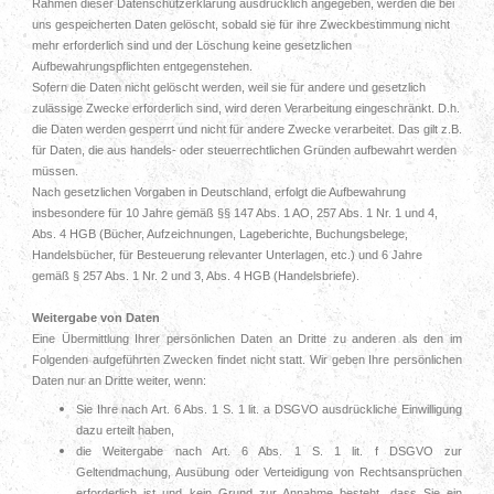
Rahmen dieser Datenschutzerklärung ausdrücklich angegeben, werden die bei
uns gespeicherten Daten gelöscht, sobald sie für ihre Zweckbestimmung nicht
mehr erforderlich sind und der Löschung keine gesetzlichen
Aufbewahrungspflichten entgegenstehen.
Sofern die Daten nicht gelöscht werden, weil sie für andere und gesetzlich
zulässige Zwecke erforderlich sind, wird deren Verarbeitung eingeschränkt. D.h.
die Daten werden gesperrt und nicht für andere Zwecke verarbeitet. Das gilt z.B.
für Daten, die aus handels- oder steuerrechtlichen Gründen aufbewahrt werden
müssen.
Nach gesetzlichen Vorgaben in Deutschland, erfolgt die Aufbewahrung
insbesondere für 10 Jahre gemäß §§ 147 Abs. 1 AO, 257 Abs. 1 Nr. 1 und 4,
Abs. 4 HGB (Bücher, Aufzeichnungen, Lageberichte, Buchungsbelege,
Handelsbücher, für Besteuerung relevanter Unterlagen, etc.) und 6 Jahre
gemäß § 257 Abs. 1 Nr. 2 und 3, Abs. 4 HGB (Handelsbriefe).
Weitergabe von Daten
Eine Übermittlung Ihrer persönlichen Daten an Dritte zu anderen als den im
Folgenden aufgeführten Zwecken findet nicht statt. Wir geben Ihre persönlichen
Daten nur an Dritte weiter, wenn:
Sie Ihre nach Art. 6 Abs. 1 S. 1 lit. a DSGVO ausdrückliche Einwilligung
dazu erteilt haben,
die Weitergabe nach Art. 6 Abs. 1 S. 1 lit. f DSGVO zur
Geltendmachung, Ausübung oder Verteidigung von Rechtsansprüchen
erforderlich ist und kein Grund zur Annahme besteht, dass Sie ein