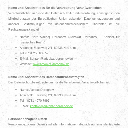
Name und Anschrift des für die Verarbeitung Verantwortlichen
Verantwortlicher im Sinne der Datenschutz-Grundverordnung, sonstiger in den
Mitglied-staaten der Europäischen Union geltenden Datenschutzgesetze und
anderer Bestimmun-gen mit datenschutzrechtlichem Charakter ist die
Rechtsanwaltskanzlei:
Name: Herr Aleksej Dorochov (Advokat Dorochov – Kanzlei für
russisches Recht)
Anschrift: Eulesweg 2/1, 89233 Neu-Ulm
Tel: 0731 250 639 57
E-Mail: kontakt@advokat-dorochov.de
Website:
www.advokat-dorochov.de
Name und Anschrift des Datenschutzbeauftragten
Der Datenschutzbeauftragte des für die Verarbeitung Verantwortlichen ist:
Name: Aleksej Dorochov
Anschrift: Eulesweg 2/1, 89233 Neu-Ulm
Tel.: 0731 4070 7997
E-Mail:
kontakt@advokat-dorochov.de
Personenbezogene Daten
Personenbezogene Daten sind alle Informationen, die sich auf eine identifizierte