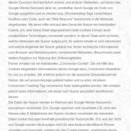
diesen Zwecken wird bei Aufruf unserer und anderer Webseiten, auf denen das
Google-Werbe-Netzwerk aktiv ist, unmittelbar durch Google ein Code von
Google ausgeführt und es werden sog. (Re)marketing-Tags (unsichtbare
Grafiken oder Code, auch als "Web Beacons" bezeichnet) in die Webseite
eingebunden. Mit deren Hilfe wird auf dem Gerät der Nutzer ein individuelles
Cookie, d.h. eine kleine Datei abgespeichert (statt Cookies können auch
vergleichbare Technologien verwendet werden). In dieser Datei wird vermerkt,
welche Webseiten der Nutzer aufgesucht, für welche Inhalte er sich interessiert
und welche Angebote der Nutzer geklickt hat, ferner technische Informationen
zum Browser und Betriebssystem, verweisende Webseiten, Besuchszeit sowie
weitere Angaben zur Nutzung des Onlineangebotes.
Ferner erhalten wir ein individuelles „Conversion-Cookie“. Die mit Hilfe des
Cookies eingeholten Informationen dienen Google dazu, Conversion-Statistiken
für uns zu erstellen. Wir erfahren jedoch nur die anonyme Gesamtanzahl der
Nutzer, die auf unsere Anzeige geklickt haben und zu einer mit einem
Conversion-Tracking-Tag versehenen Seite weitergeleitet wurden. Wir erhalten
jedoch keine Informationen, mit denen sich Nutzer persönlich identifizieren
lassen.
Die Daten der Nutzer werden im Rahmen des Google-Werbe-Netzwerks
pseudonym verarbeitet. D.h. Google speichert und verarbeitet z.B. nicht den
Namen oder E-Mailadresse der Nutzer, sondern verarbeitet die relevanten
Daten cookie-bezogen innerhalb pseudonymer Nutzerprofile. D.h. aus der Sicht
von Google werden die Anzeigen nicht für eine konkret identifizierte Person
verwaltet und angezeigt, sondern für den Cookie-Inhaber, unabhängig davon