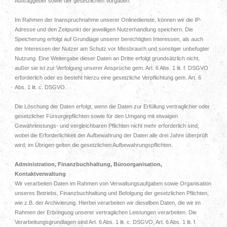
Auftraggeber sowie der gesetzlichen Vorgaben.
Im Rahmen der Inanspruchnahme unserer Onlinedienste, können wir die IP-
Adresse und den Zeitpunkt der jeweiligen Nutzerhandlung speichern. Die
Speicherung erfolgt auf Grundlage unserer berechtigten Interessen, als auch
der Interessen der Nutzer am Schutz vor Missbrauch und sonstiger unbefugter
Nutzung. Eine Weitergabe dieser Daten an Dritte erfolgt grundsätzlich nicht,
außer sie ist zur Verfolgung unserer Ansprüche gem. Art. 6 Abs. 1 lit. f. DSGVO
erforderlich oder es besteht hierzu eine gesetzliche Verpflichtung gem. Art. 6
Abs. 1 lit. c. DSGVO.
Die Löschung der Daten erfolgt, wenn die Daten zur Erfüllung vertraglicher oder
gesetzlicher Fürsorgepflichten sowie für den Umgang mit etwaigen
Gewährleistungs- und vergleichbaren Pflichten nicht mehr erforderlich sind,
wobei die Erforderlichkeit der Aufbewahrung der Daten alle drei Jahre überprüft
wird; im Übrigen gelten die gesetzlichen Aufbewahrungspflichten.
Administration, Finanzbuchhaltung, Büroorganisation,
Kontaktverwaltung
Wir verarbeiten Daten im Rahmen von Verwaltungsaufgaben sowie Organisation
unseres Betriebs, Finanzbuchhaltung und Befolgung der gesetzlichen Pflichten,
wie z.B. der Archivierung. Hierbei verarbeiten wir dieselben Daten, die wir im
Rahmen der Erbringung unserer vertraglichen Leistungen verarbeiten. Die
Verarbeitungsgrundlagen sind Art. 6 Abs. 1 lit. c. DSGVO, Art. 6 Abs. 1 lit. f.