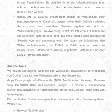
In der Regel können Sie sich hierfür an die Aufsichtsbehörde Ihres
üblichen Aufenthaltsortes oder Arbeitsplatzes oder unseres
Kanzleisitzes wenden
gemäß Art. 21 DSGVO Widerspruch gegen die Verarbeitung Ihrer
personenbezogenen Daten einzulegen, soweit dafür Gründe vorliegen,
die sich aus Ihrer besonderen Situation ergeben oder sich der
Widerspruch gegen Direktwerbung richtet. Im letzteren Fall haben Sie
ein generelles Widerspruchsrecht, das ohne Angabe einer besonderen
Situation von uns umgesetzt wird. Sie haben die Möglichkeit, den
Widerspruch telefonisch, per E-Mail, per Telefax oder an unsere zu
Beginn dieser Datenschutzerklärung aufgeführte Postadresse unserer
Kanzlei formlos mitzuteilen.
Analyse-Tools
Wir nutzen auf unserer Webseite den Webseiten-Analysedienst für Webseiten
von Google Analytics, ein Webanalysedienst der Google Inc.
(https://www.google.de/intl/de/about/) (1600 Amphitheatre Parkway, Mountain
View, CA 94043, USA; im Folgenden „Google“). In diesem Zusammenhang
werden pseudonymisierte Nutzungsprofile erstellt und Cookies (siehe unter Ziff.
4) verwendet.
Die durch den Cookie erzeugten Informationen über Ihre Benutzung dieser
Website wie
Browser-Typ/-Version,