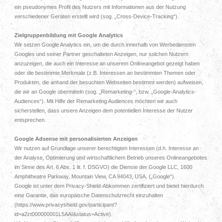
ein pseudonymes Profil des Nutzers mit Informationen aus der Nutzung
verschiedener Geräten erstellt wird (sog. „Cross-Device-Tracking“).
Zielgruppenbildung mit Google Analytics
Wir setzen Google Analytics ein, um die durch innerhalb von Werbediensten
Googles und seiner Partner geschalteten Anzeigen, nur solchen Nutzern
anzuzeigen, die auch ein Interesse an unserem Onlineangebot gezeigt haben
oder die bestimmte Merkmale (z.B. Interessen an bestimmten Themen oder
Produkten, die anhand der besuchten Webseiten bestimmt werden) aufweisen,
die wir an Google übermitteln (sog. „Remarketing-“, bzw. „Google-Analytics-
Audiences“). Mit Hilfe der Remarketing Audiences möchten wir auch
sicherstellen, dass unsere Anzeigen dem potentiellen Interesse der Nutzer
entsprechen.
Google Adsense mit personalisierten Anzeigen
Wir nutzen auf Grundlage unserer berechtigten Interessen (d.h. Interesse an
der Analyse, Optimierung und wirtschaftlichem Betrieb unseres Onlineangebotes
im Sinne des Art. 6 Abs. 1 lit. f. DSGVO) die Dienste der Google LLC, 1600
Amphitheatre Parkway, Mountain View, CA 94043, USA, („Google“).
Google ist unter dem Privacy-Shield-Abkommen zertifiziert und bietet hierdurch
eine Garantie, das europäische Datenschutzrecht einzuhalten
(https://www.privacyshield.gov/participant?
id=a2zt000000001L5AAI&status=Active).