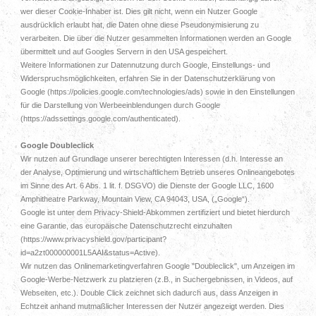
wer dieser Cookie-Inhaber ist. Dies gilt nicht, wenn ein Nutzer Google
ausdrücklich erlaubt hat, die Daten ohne diese Pseudonymisierung zu
verarbeiten. Die über die Nutzer gesammelten Informationen werden an Google
übermittelt und auf Googles Servern in den USA gespeichert.
Weitere Informationen zur Datennutzung durch Google, Einstellungs- und
Widerspruchsmöglichkeiten, erfahren Sie in der Datenschutzerklärung von
Google (https://policies.google.com/technologies/ads) sowie in den Einstellungen
für die Darstellung von Werbeeinblendungen durch Google
(https://adssettings.google.com/authenticated).
Google Doubleclick
Wir nutzen auf Grundlage unserer berechtigten Interessen (d.h. Interesse an
der Analyse, Optimierung und wirtschaftlichem Betrieb unseres Onlineangebotes
im Sinne des Art. 6 Abs. 1 lit. f. DSGVO) die Dienste der Google LLC, 1600
Amphitheatre Parkway, Mountain View, CA 94043, USA, („Google“).
Google ist unter dem Privacy-Shield-Abkommen zertifiziert und bietet hierdurch
eine Garantie, das europäische Datenschutzrecht einzuhalten
(https://www.privacyshield.gov/participant?
id=a2zt000000001L5AAI&status=Active).
Wir nutzen das Onlinemarketingverfahren Google "Doubleclick", um Anzeigen im
Google-Werbe-Netzwerk zu platzieren (z.B., in Suchergebnissen, in Videos, auf
Webseiten, etc.). Double Click zeichnet sich dadurch aus, dass Anzeigen in
Echtzeit anhand mutmaßlicher Interessen der Nutzer angezeigt werden. Dies