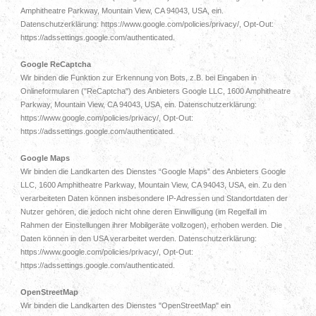
Amphitheatre Parkway, Mountain View, CA 94043, USA, ein.
Datenschutzerklärung: https://www.google.com/policies/privacy/, Opt-Out:
https://adssettings.google.com/authenticated.
Google ReCaptcha
Wir binden die Funktion zur Erkennung von Bots, z.B. bei Eingaben in
Onlineformularen ("ReCaptcha") des Anbieters Google LLC, 1600 Amphitheatre
Parkway, Mountain View, CA 94043, USA, ein. Datenschutzerklärung:
https://www.google.com/policies/privacy/, Opt-Out:
https://adssettings.google.com/authenticated.
Google Maps
Wir binden die Landkarten des Dienstes “Google Maps” des Anbieters Google
LLC, 1600 Amphitheatre Parkway, Mountain View, CA 94043, USA, ein. Zu den
verarbeiteten Daten können insbesondere IP-Adressen und Standortdaten der
Nutzer gehören, die jedoch nicht ohne deren Einwilligung (im Regelfall im
Rahmen der Einstellungen ihrer Mobilgeräte vollzogen), erhoben werden. Die
Daten können in den USA verarbeitet werden. Datenschutzerklärung:
https://www.google.com/policies/privacy/, Opt-Out:
https://adssettings.google.com/authenticated.
OpenStreetMap
Wir binden die Landkarten des Dienstes "OpenStreetMap" ein