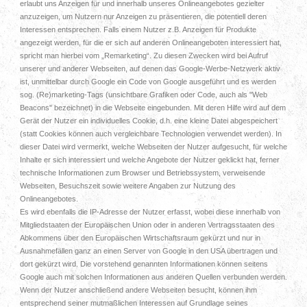
erlaubt uns Anzeigen für und innerhalb unseres Onlineangebotes gezielter
anzuzeigen, um Nutzern nur Anzeigen zu präsentieren, die potentiell deren
Interessen entsprechen. Falls einem Nutzer z.B. Anzeigen für Produkte
angezeigt werden, für die er sich auf anderen Onlineangeboten interessiert hat,
spricht man hierbei vom „Remarketing“. Zu diesen Zwecken wird bei Aufruf
unserer und anderer Webseiten, auf denen das Google-Werbe-Netzwerk aktiv
ist, unmittelbar durch Google ein Code von Google ausgeführt und es werden
sog. (Re)marketing-Tags (unsichtbare Grafiken oder Code, auch als "Web
Beacons" bezeichnet) in die Webseite eingebunden. Mit deren Hilfe wird auf dem
Gerät der Nutzer ein individuelles Cookie, d.h. eine kleine Datei abgespeichert
(statt Cookies können auch vergleichbare Technologien verwendet werden). In
dieser Datei wird vermerkt, welche Webseiten der Nutzer aufgesucht, für welche
Inhalte er sich interessiert und welche Angebote der Nutzer geklickt hat, ferner
technische Informationen zum Browser und Betriebssystem, verweisende
Webseiten, Besuchszeit sowie weitere Angaben zur Nutzung des
Onlineangebotes.
Es wird ebenfalls die IP-Adresse der Nutzer erfasst, wobei diese innerhalb von
Mitgliedstaaten der Europäischen Union oder in anderen Vertragsstaaten des
Abkommens über den Europäischen Wirtschaftsraum gekürzt und nur in
Ausnahmefällen ganz an einen Server von Google in den USA übertragen und
dort gekürzt wird. Die vorstehend genannten Informationen können seitens
Google auch mit solchen Informationen aus anderen Quellen verbunden werden.
Wenn der Nutzer anschließend andere Webseiten besucht, können ihm
entsprechend seiner mutmaßlichen Interessen auf Grundlage seines