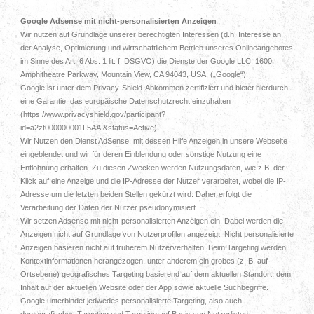
Google Adsense mit nicht-personalisierten Anzeigen
Wir nutzen auf Grundlage unserer berechtigten Interessen (d.h. Interesse an
der Analyse, Optimierung und wirtschaftlichem Betrieb unseres Onlineangebotes
im Sinne des Art. 6 Abs. 1 lit. f. DSGVO) die Dienste der Google LLC, 1600
Amphitheatre Parkway, Mountain View, CA 94043, USA, („Google“).
Google ist unter dem Privacy-Shield-Abkommen zertifiziert und bietet hierdurch
eine Garantie, das europäische Datenschutzrecht einzuhalten
(https://www.privacyshield.gov/participant?
id=a2zt000000001L5AAI&status=Active).
Wir Nutzen den Dienst AdSense, mit dessen Hilfe Anzeigen in unsere Webseite
eingeblendet und wir für deren Einblendung oder sonstige Nutzung eine
Entlohnung erhalten. Zu diesen Zwecken werden Nutzungsdaten, wie z.B. der
Klick auf eine Anzeige und die IP-Adresse der Nutzer verarbeitet, wobei die IP-
Adresse um die letzten beiden Stellen gekürzt wird. Daher erfolgt die
Verarbeitung der Daten der Nutzer pseudonymisiert.
Wir setzen Adsense mit nicht-personalisierten Anzeigen ein. Dabei werden die
Anzeigen nicht auf Grundlage von Nutzerprofilen angezeigt. Nicht personalisierte
Anzeigen basieren nicht auf früherem Nutzerverhalten. Beim Targeting werden
Kontextinformationen herangezogen, unter anderem ein grobes (z. B. auf
Ortsebene) geografisches Targeting basierend auf dem aktuellen Standort, dem
Inhalt auf der aktuellen Website oder der App sowie aktuelle Suchbegriffe.
Google unterbindet jedwedes personalisierte Targeting, also auch
demografisches Targeting und Targeting auf Basis von Nutzerlisten.