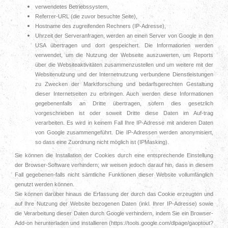
verwendetes Betriebssystem,
Referrer-URL (die zuvor besuchte Seite),
Hostname des zugreifenden Rechners (IP-Adresse),
Uhrzeit der Serveranfragen, werden an einen Server von Google in den
USA übertragen und dort gespeichert. Die Informationen werden
verwendet, um die Nutzung der Webseite auszuwerten, um Reports
über die Websiteaktivitäten zusammenzustellen und um weitere mit der
Websitenutzung und der Internetnutzung verbundene Dienstleistungen
zu Zwecken der Marktforschung und bedarfsgerechten Gestaltung
dieser Internetseiten zu erbringen. Auch werden diese Informationen
gegebenenfalls an Dritte übertragen, sofern dies gesetzlich
vorgeschrieben ist oder soweit Dritte diese Daten im Auf-trag
verarbeiten. Es wird in keinem Fall Ihre IP-Adresse mit anderen Daten
von Google zusammengeführt. Die IP-Adressen werden anonymisiert,
so dass eine Zuordnung nicht möglich ist (IPMasking).
Sie können die Installation der Cookies durch eine entsprechende Einstellung
der Browser-Software verhindern; wir weisen jedoch darauf hin, dass in diesem
Fall gegebenen-falls nicht sämtliche Funktionen dieser Website vollumfänglich
genutzt werden können.
Sie können darüber hinaus die Erfassung der durch das Cookie erzeugten und
auf Ihre Nutzung der Website bezogenen Daten (inkl. Ihrer IP-Adresse) sowie
die Verarbeitung dieser Daten durch Google verhindern, indem Sie ein Browser-
Add-on herunterladen und installieren (https://tools.google.com/dlpage/gaoptout?