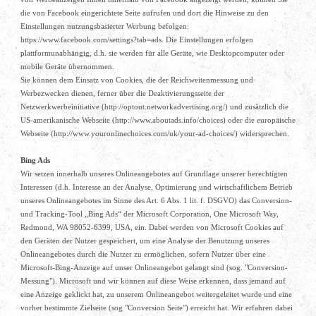
die von Facebook eingerichtete Seite aufrufen und dort die Hinweise zu den
Einstellungen nutzungsbasierter Werbung befolgen:
https://www.facebook.com/settings?tab=ads. Die Einstellungen erfolgen
plattformunabhängig, d.h. sie werden für alle Geräte, wie Desktopcomputer oder
mobile Geräte übernommen.
Sie können dem Einsatz von Cookies, die der Reichweitenmessung und
Werbezwecken dienen, ferner über die Deaktivierungsseite der
Netzwerkwerbeinitiative (http://optout.networkadvertising.org/) und zusätzlich die
US-amerikanische Webseite (http://www.aboutads.info/choices) oder die europäische
Webseite (http://www.youronlinechoices.com/uk/your-ad-choices/) widersprechen.
Bing Ads
Wir setzen innerhalb unseres Onlineangebotes auf Grundlage unserer berechtigten
Interessen (d.h. Interesse an der Analyse, Optimierung und wirtschaftlichem Betrieb
unseres Onlineangebotes im Sinne des Art. 6 Abs. 1 lit. f. DSGVO) das Conversion-
und Tracking-Tool „Bing Ads“ der Microsoft Corporation, One Microsoft Way,
Redmond, WA 98052-6399, USA, ein. Dabei werden von Microsoft Cookies auf
den Geräten der Nutzer gespeichert, um eine Analyse der Benutzung unseres
Onlineangebotes durch die Nutzer zu ermöglichen, sofern Nutzer über eine
Microsoft-Bing-Anzeige auf unser Onlineangebot gelangt sind (sog. "Conversion-
Messung"). Microsoft und wir können auf diese Weise erkennen, dass jemand auf
eine Anzeige geklickt hat, zu unserem Onlineangebot weitergeleitet wurde und eine
vorher bestimmte Zielseite (sog "Conversion Seite") erreicht hat. Wir erfahren dabei