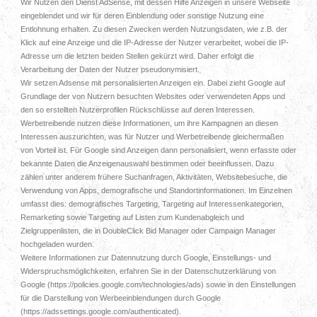
Wir Nutzen den Dienst AdSense, mit dessen Hilfe Anzeigen in unsere Webseite
eingeblendet und wir für deren Einblendung oder sonstige Nutzung eine
Entlohnung erhalten. Zu diesen Zwecken werden Nutzungsdaten, wie z.B. der
Klick auf eine Anzeige und die IP-Adresse der Nutzer verarbeitet, wobei die IP-
Adresse um die letzten beiden Stellen gekürzt wird. Daher erfolgt die
Verarbeitung der Daten der Nutzer pseudonymisiert.
Wir setzen Adsense mit personalisierten Anzeigen ein. Dabei zieht Google auf
Grundlage der von Nutzern besuchten Websites oder verwendeten Apps und
den so erstellten Nutzerprofilen Rückschlüsse auf deren Interessen.
Werbetreibende nutzen diese Informationen, um ihre Kampagnen an diesen
Interessen auszurichten, was für Nutzer und Werbetreibende gleichermaßen
von Vorteil ist. Für Google sind Anzeigen dann personalisiert, wenn erfasste oder
bekannte Daten die Anzeigenauswahl bestimmen oder beeinflussen. Dazu
zählen unter anderem frühere Suchanfragen, Aktivitäten, Websitebesuche, die
Verwendung von Apps, demografische und Standortinformationen. Im Einzelnen
umfasst dies: demografisches Targeting, Targeting auf Interessenkategorien,
Remarketing sowie Targeting auf Listen zum Kundenabgleich und
Zielgruppenlisten, die in DoubleClick Bid Manager oder Campaign Manager
hochgeladen wurden.
Weitere Informationen zur Datennutzung durch Google, Einstellungs- und
Widerspruchsmöglichkeiten, erfahren Sie in der Datenschutzerklärung von
Google (https://policies.google.com/technologies/ads) sowie in den Einstellungen
für die Darstellung von Werbeeinblendungen durch Google
(https://adssettings.google.com/authenticated).