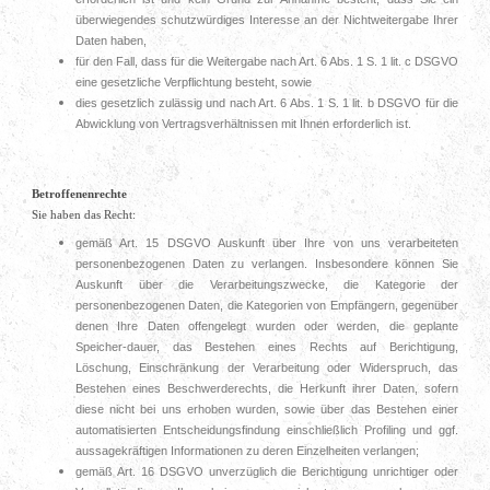
überwiegendes schutzwürdiges Interesse an der Nichtweitergabe Ihrer
Daten haben,
für den Fall, dass für die Weitergabe nach Art. 6 Abs. 1 S. 1 lit. c DSGVO
eine gesetzliche Verpflichtung besteht, sowie
dies gesetzlich zulässig und nach Art. 6 Abs. 1 S. 1 lit. b DSGVO für die
Abwicklung von Vertragsverhältnissen mit Ihnen erforderlich ist.
Betroffenenrechte
Sie haben das Recht:
gemäß Art. 15 DSGVO Auskunft über Ihre von uns verarbeiteten
personenbezogenen Daten zu verlangen. Insbesondere können Sie
Auskunft über die Verarbeitungszwecke, die Kategorie der
personenbezogenen Daten, die Kategorien von Empfängern, gegenüber
denen Ihre Daten offengelegt wurden oder werden, die geplante
Speicher-dauer, das Bestehen eines Rechts auf Berichtigung,
Löschung, Einschränkung der Verarbeitung oder Widerspruch, das
Bestehen eines Beschwerderechts, die Herkunft ihrer Daten, sofern
diese nicht bei uns erhoben wurden, sowie über das Bestehen einer
automatisierten Entscheidungsfindung einschließlich Profiling und ggf.
aussagekräftigen Informationen zu deren Einzelheiten verlangen;
gemäß Art. 16 DSGVO unverzüglich die Berichtigung unrichtiger oder