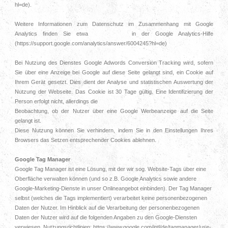
hl=de).
Weitere Informationen zum Datenschutz im Zusammenhang mit Google
Analytics finden Sie etwa in der Google Analytics-Hilfe
(https://support.google.com/analytics/answer/6004245?hl=de)
Bei Nutzung des Dienstes Google Adwords Conversion Tracking wird, sofern
Sie über eine Anzeige bei Google auf diese Seite gelangt sind, ein Cookie auf
Ihrem Gerät gesetzt. Dies dient der Analyse und statistischen Auswertung der
Nutzung der Webseite. Das Cookie ist 30 Tage gültig. Eine Identifizierung der
Person erfolgt nicht, allerdings die
Beobachtung, ob der Nutzer über eine Google Werbeanzeige auf die Seite
gelangt ist.
Diese Nutzung können Sie verhindern, indem Sie in den Einstellungen Ihres
Browsers das Setzen entsprechender Cookies ablehnen.
Google Tag Manager
Google Tag Manager ist eine Lösung, mit der wir sog. Website-Tags über eine
Oberfläche verwalten können (und so z.B. Google Analytics sowie andere
Google-Marketing-Dienste in unser Onlineangebot einbinden). Der Tag Manager
selbst (welches die Tags implementiert) verarbeitet keine personenbezogenen
Daten der Nutzer. Im Hinblick auf die Verarbeitung der personenbezogenen
Daten der Nutzer wird auf die folgenden Angaben zu den Google-Diensten
verwiesen. Nutzungsrichtlinien: https://www.google.com/intl/de/tagmanager/use-