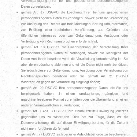
Vervollständigung Ihrer bei uns gespeicherten personenbezogenen
Daten zu verlangen;
gemäß Art. 17 DSGVO die Löschung Ihrer bei uns gespeicherten
personenbezogenen Daten zu verlangen, soweit nicht die Verarbeitung
zur Ausübung des Rechts auf freie Meinungsäußerung und Information,
zur Erfüllung einer rechtlichen Verpflichtung, aus Gründen des
öffentlichen Interesses oder zur Geltendmachung, Ausübung oder
Verteidigung von Rechtsansprüchen erforderlich ist;
gemäß Art. 18 DSGVO die Einschränkung der Verarbeitung Ihrer
personenbezogenen Daten zu verlangen, soweit die Richtigkeit der
Daten von Ihnen bestritten wird, die Verarbeitung unrechtmäßig ist, Sie
aber deren Löschung ablehnen und wir die Daten nicht mehr benötigen,
Sie jedoch diese zur Geltendmachung, Ausübung oder Verteidigung von
Rechtsansprüchen benötigen oder Sie gemäß Art. 21 DSGVO
Widerspruch gegen die Verarbeitung eingelegt haben;
gemäß Art. 20 DSGVO Ihre personenbezogenen Daten, die Sie uns
bereitgestellt haben, in einem strukturierten, gängigen und
maschinenlesebaren Format zu erhalten oder die Übermittlung an einen
anderen Verantwortlichen zu verlangen;
gemäß Art. 7 Abs. 3 DSGVO Ihre einmal erteilte Einwilligung jederzeit
gegenüber uns zu widerrufen. Dies hat zur Folge, dass wir die
Datenverarbeitung, die auf dieser Einwilligung beruhte, für die Zukunft
nicht mehr fortführen dürfen und
gemäß Art. 77 DSGVO sich bei einer Aufsichtsbehörde zu beschweren.