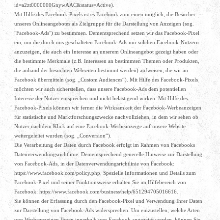
id=a2zt0000000GnywAAC&status=Active).
Mit Hilfe des Facebook-Pixels ist es Facebook zum einen möglich, die Besucher
unseres Onlineangebotes als Zielgruppe für die Darstellung von Anzeigen (sog.
"Facebook-Ads") zu bestimmen. Dementsprechend setzen wir das Facebook-Pixel
ein, um die durch uns geschalteten Facebook-Ads nur solchen Facebook-Nutzern
anzuzeigen, die auch ein Interesse an unserem Onlineangebot gezeigt haben oder
die bestimmte Merkmale (z.B. Interessen an bestimmten Themen oder Produkten,
die anhand der besuchten Webseiten bestimmt werden) aufweisen, die wir an
Facebook übermitteln (sog. „Custom Audiences“). Mit Hilfe des Facebook-Pixels
möchten wir auch sicherstellen, dass unsere Facebook-Ads dem potentiellen
Interesse der Nutzer entsprechen und nicht belästigend wirken. Mit Hilfe des
Facebook-Pixels können wir ferner die Wirksamkeit der Facebook-Werbeanzeigen
für statistische und Marktforschungszwecke nachvollziehen, in dem wir sehen ob
Nutzer nachdem Klick auf eine Facebook-Werbeanzeige auf unsere Website
weitergeleitet wurden (sog. „Conversion“).
Die Verarbeitung der Daten durch Facebook erfolgt im Rahmen von Facebooks
Datenverwendungsrichtlinie. Dementsprechend generelle Hinweise zur Darstellung
von Facebook-Ads, in der Datenverwendungsrichtlinie von Facebook:
https://www.facebook.com/policy.php. Spezielle Informationen und Details zum
Facebook-Pixel und seiner Funktionsweise erhalten Sie im Hilfebereich von
Facebook: https://www.facebook.com/business/help/651294705016616.
Sie können der Erfassung durch den Facebook-Pixel und Verwendung Ihrer Daten
zur Darstellung von Facebook-Ads widersprechen. Um einzustellen, welche Arten
von Werbeanzeigen Ihnen innerhalb von Facebook angezeigt werden, können Sie