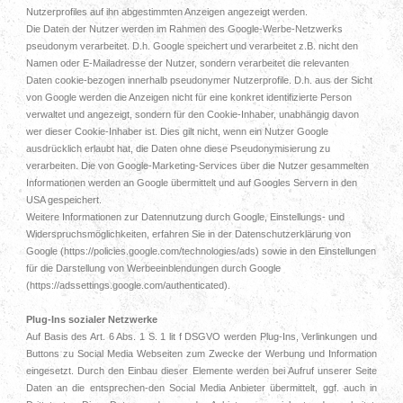
Nutzerprofiles auf ihn abgestimmten Anzeigen angezeigt werden.
Die Daten der Nutzer werden im Rahmen des Google-Werbe-Netzwerks
pseudonym verarbeitet. D.h. Google speichert und verarbeitet z.B. nicht den
Namen oder E-Mailadresse der Nutzer, sondern verarbeitet die relevanten
Daten cookie-bezogen innerhalb pseudonymer Nutzerprofile. D.h. aus der Sicht
von Google werden die Anzeigen nicht für eine konkret identifizierte Person
verwaltet und angezeigt, sondern für den Cookie-Inhaber, unabhängig davon
wer dieser Cookie-Inhaber ist. Dies gilt nicht, wenn ein Nutzer Google
ausdrücklich erlaubt hat, die Daten ohne diese Pseudonymisierung zu
verarbeiten. Die von Google-Marketing-Services über die Nutzer gesammelten
Informationen werden an Google übermittelt und auf Googles Servern in den
USA gespeichert.
Weitere Informationen zur Datennutzung durch Google, Einstellungs- und
Widerspruchsmöglichkeiten, erfahren Sie in der Datenschutzerklärung von
Google (https://policies.google.com/technologies/ads) sowie in den Einstellungen
für die Darstellung von Werbeeinblendungen durch Google
(https://adssettings.google.com/authenticated).
Plug-Ins sozialer Netzwerke
Auf Basis des Art. 6 Abs. 1 S. 1 lit f DSGVO werden Plug-Ins, Verlinkungen und
Buttons zu Social Media Webseiten zum Zwecke der Werbung und Information
eingesetzt. Durch den Einbau dieser Elemente werden bei Aufruf unserer Seite
Daten an die entsprechen-den Social Media Anbieter übermittelt, ggf. auch in