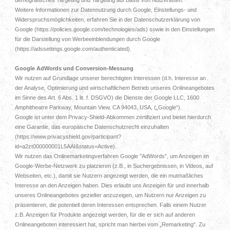
Weitere Informationen zur Datennutzung durch Google, Einstellungs- und
Widerspruchsmöglichkeiten, erfahren Sie in der Datenschutzerklärung von
Google (https://policies.google.com/technologies/ads) sowie in den Einstellungen
für die Darstellung von Werbeeinblendungen durch Google
(https://adssettings.google.com/authenticated).
Google AdWords und Conversion-Messung
Wir nutzen auf Grundlage unserer berechtigten Interessen (d.h. Interesse an
der Analyse, Optimierung und wirtschaftlichem Betrieb unseres Onlineangebotes
im Sinne des Art. 6 Abs. 1 lit. f. DSGVO) die Dienste der Google LLC, 1600
Amphitheatre Parkway, Mountain View, CA 94043, USA, („Google“).
Google ist unter dem Privacy-Shield-Abkommen zertifiziert und bietet hierdurch
eine Garantie, das europäische Datenschutzrecht einzuhalten
(https://www.privacyshield.gov/participant?
id=a2zt000000001L5AAI&status=Active).
Wir nutzen das Onlinemarketingverfahren Google "AdWords", um Anzeigen im
Google-Werbe-Netzwerk zu platzieren (z.B., in Suchergebnissen, in Videos, auf
Webseiten, etc.), damit sie Nutzern angezeigt werden, die ein mutmaßliches
Interesse an den Anzeigen haben. Dies erlaubt uns Anzeigen für und innerhalb
unseres Onlineangebotes gezielter anzuzeigen, um Nutzern nur Anzeigen zu
präsentieren, die potentiell deren Interessen entsprechen. Falls einem Nutzer
z.B. Anzeigen für Produkte angezeigt werden, für die er sich auf anderen
Onlineangeboten interessiert hat, spricht man hierbei vom „Remarketing“. Zu