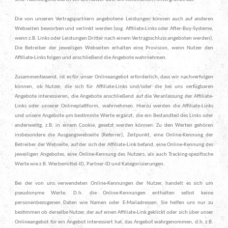
Die von unseren Vertragspartnern angebotene Leistungen können auch auf anderen
Webseiten beworben und verlinkt werden (sog. Affiliate-Links oder After-Buy-Systeme,
wenn z.B. Links oder Leistungen Dritter nach einem Vertragsschluss angeboten werden).
Die Betreiber der jeweiligen Webseiten erhalten eine Provision, wenn Nutzer den
Affiliate-Links folgen und anschließend die Angebote wahrnehmen.
Zusammenfassend, ist es für unser Onlineangebot erforderlich, dass wir nachverfolgen
können, ob Nutzer, die sich für Affiliate-Links und/oder die bei uns verfügbaren
Angebote interessieren, die Angebote anschließend auf die Veranlassung der Affiliate-
Links oder unserer Onlineplattform, wahrnehmen. Hierzu werden die Affiliate-Links
und unsere Angebote um bestimmte Werte ergänzt, die ein Bestandteil des Links oder
anderweitig, z.B. in einem Cookie, gesetzt werden können. Zu den Werten gehören
insbesondere die Ausgangswebseite (Referrer), Zeitpunkt, eine Online-Kennung der
Betreiber der Webseite, auf der sich der Affiliate-Link befand, eine Online-Kennung des
jeweiligen Angebotes, eine Online-Kennung des Nutzers, als auch Tracking-spezifische
Werte wie z.B. Werbemittel-ID, Partner-ID und Kategorisierungen.
Bei der von uns verwendeten Online-Kennungen der Nutzer, handelt es sich um
pseudonyme Werte. D.h. die Online-Kennungen enthalten selbst keine
personenbezogenen Daten wie Namen oder E-Mailadressen. Sie helfen uns nur zu
bestimmen ob derselbe Nutzer, der auf einen Affiliate-Link geklickt oder sich über unser
Onlineangebot für ein Angebot interessiert hat, das Angebot wahrgenommen, d.h. z.B.