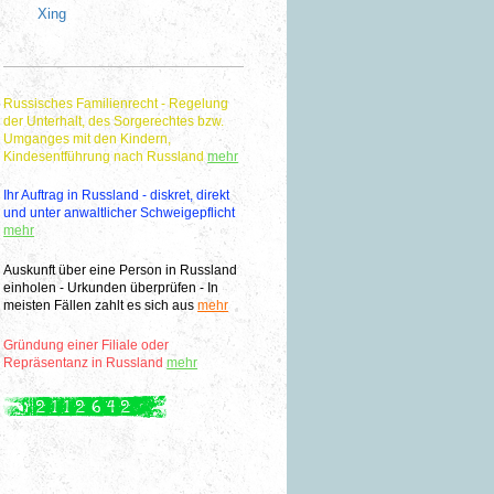
Xing
Russisches Familienrecht - Regelung
der Unterhalt, des Sorgerechtes bzw.
Umganges mit den Kindern,
Kindesentführung nach Russland
mehr
Ihr Auftrag in Russland - diskret, direkt
und unter anwaltlicher Schweigepflicht
mehr
Auskunft über eine Person in Russland
einholen - Urkunden überprüfen - In
meisten Fällen zahlt es sich aus
mehr
Gründung einer Filiale oder
Repräsentanz in Russland
mehr