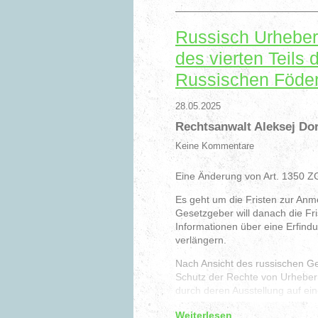
des Verkaufs solcher Waren oder
Anzeichen eines Verstoßes direk
Buchstabe a und Absatz 4 Absat
Russisch Urheberr
Bisher wurde in Russland die H
des vierten Teils
nur in einigen Regionen, beispi
Russischen Föder
dort jedoch deutlich niedriger.
28.05.2025
Rechtsanwalt Aleksej Do
Aleksej Dorochov – Ihr Anwalt f
Keine Kommentare
Eine Änderung von Art. 1350 ZG
Es geht um die Fristen zur Anm
Gesetzgeber will danach die Fr
Informationen über eine Erfind
verlängern.
Nach Ansicht des russischen Ge
Schutz der Rechte von Urheber
durch deren Ausstellung auf ein
Erfindung offengelegt haben.
Weiterlesen