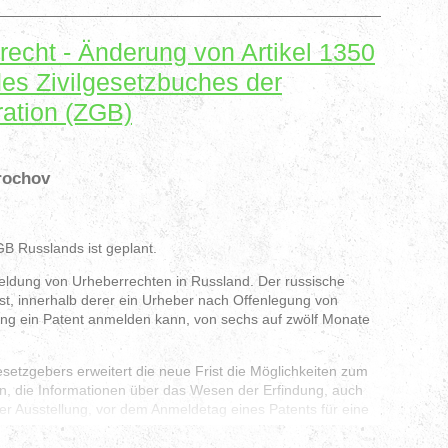
 von der Polizei geprüft. Letztere wird dies tun, wenn
t von ihren Beamten festgestellt wurden (Artikel 1 Absatz 3
z 3 des Entwurfs).
echt - Änderung von Artikel 1350
aftung für den Verkauf von Energydrinks an Minderjährige
 des Zivilgesetzbuches der
elsweise in St. Petersburg, eingeführt. Die Bußgelder sind
ation (ZGB)
rochov
ür Russland
B Russlands ist geplant.
eldung von Urheberrechten in Russland. Der russische
ist, innerhalb derer ein Urheber nach Offenlegung von
ung ein Patent anmelden kann, von sechs auf zwölf Monate
setzgebers erweitert die neue Frist die Möglichkeiten zum
n, die Informationen über das Wesen der Erfindung, auch
er Ausstellung, vor dem Anmeldetag eines Patents für eine