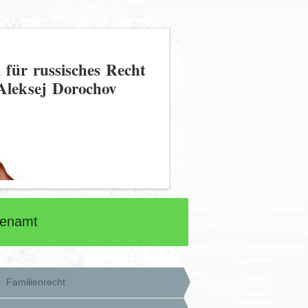
 für russisches Recht
Aleksej Dorochov
renamt
Familienrecht