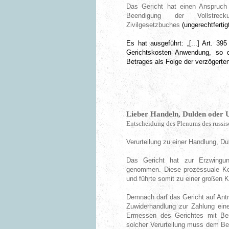
Das Gericht hat einen Anspruch 
Beendigung der Vollst
Zivilgesetzbuches
(ungerechtferti
Es hat ausgeführt: „[...] Art. 3
Gerichtskosten Anwendung, so d
Betrages als Folge der verzögerte
Lieber Handeln, Dulden oder Un
Entscheidung des Plenums des russi
Verurteilung zu einer Handlung, D
Das Gericht hat zur Erzwingun
genommen. Diese prozessuale Kons
und führte somit zu einer großen 
Demnach darf das Gericht auf Antr
Zuwiderhandlung zur Zahlung ein
Ermessen des Gerichtes mit Ber
solcher Verurteilung muss dem Bek