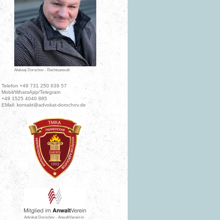
Aleksej Dorochov - Rechtsanwalt
Telefon +49 731 250 639 57
Mobil/WhatsApp/Telegram
+49 1525 4040 885
EMail: kontakt@advokat-dorochov.de
Advokat Dorochov - AnwaltVerein in