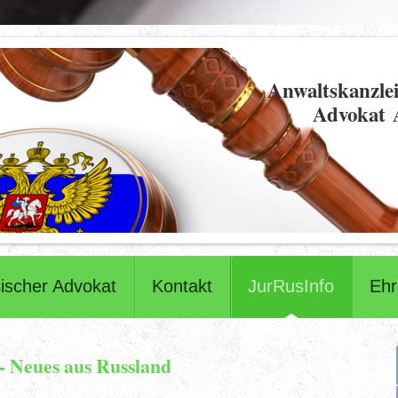
Anwaltskanzlei
Advokat 
ischer Advokat
Kontakt
JurRusInfo
Eh
 - Neues aus Russland