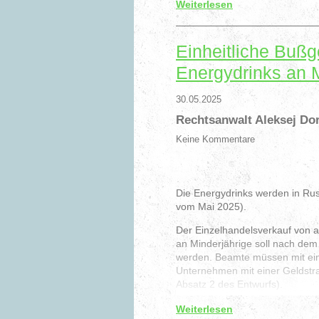
Weiterlesen
bestimmen und sich nicht aus d
Folglich ist die Subsidiarität v
verankert, und die Bestimmung
Einheitliche Bußg
sofern die Vorschriften zum jew
Energydrinks an M
Ob ein Vertragsverhältnis zwisc
deren Bestehen nicht nur durch
30.05.2025
Beweismittel (Korrespondenz d
Rechtsanwalt Aleksej Do
Die Beklagten in diesem Fall be
Keine Kommentare
mit der Klägerin, bestritten je
auf unbestimmte Zeit abgeschlo
ihnen eingezogenen Mittel ausw
Die Energydrinks werden in Ru
vom Mai 2025).
Aleksej Dorochov – Ihr Anwalt f
Der Einzelhandelsverkauf von al
an Minderjährige soll nach de
werden. Beamte müssen mit ein
Unternehmen mit einer Geldstra
Absatz 2 des Entwurfs).
Die Fälle werden von den russi
Weiterlesen