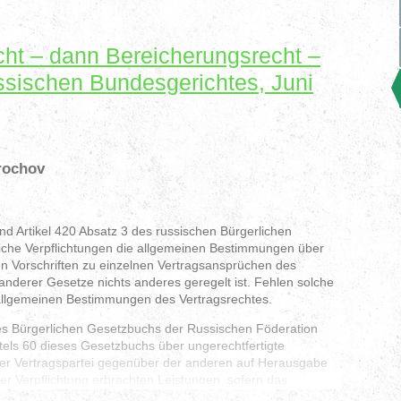
cht – dann Bereicherungsrecht –
ssischen Bundesgerichtes, Juni
rochov
nd Artikel 420 Absatz 3 des russischen Bürgerlichen
liche Verpflichtungen die allgemeinen Bestimmungen über
den Vorschriften zu einzelnen Vertragsansprüchen des
nderer Gesetze nichts anderes geregelt ist. Fehlen solche
 allgemeinen Bestimmungen des Vertragsrechtes.
es Bürgerlichen Gesetzbuchs der Russischen Föderation
itels 60 dieses Gesetzbuchs über ungerechtfertigte
ner Vertragspartei gegenüber der anderen auf Herausgabe
 Verpflichtung erbrachten Leistungen, sofern das
uch, andere Gesetze oder Rechtsakte nichts anderes