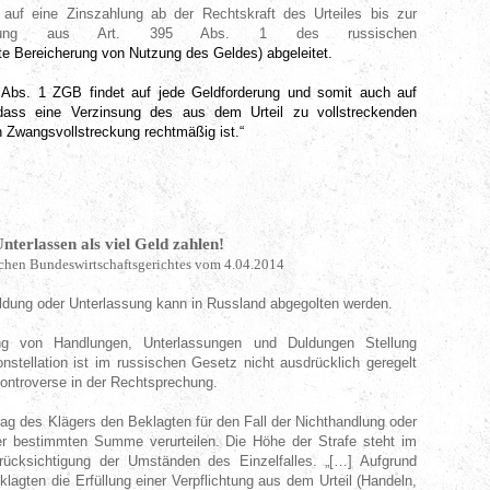
auf eine Zinszahlung ab der Rechtskraft des Urteiles bis zur
reckung aus Art. 395 Abs. 1 des russischen
gte Bereicherung von Nutzung des Geldes) abgeleitet.
95 Abs. 1 ZGB findet auf jede Geldforderung und somit auch auf
ass eine Verzinsung des aus dem Urteil zu vollstreckenden
n Zwangsvollstreckung rechtmäßig ist.“
terlassen als viel Geld zahlen!
schen Bundeswirtschaftsgerichtes vom 4.04.2014
uldung oder Unterlassung kann in Russland abgegolten werden.
g von Handlungen, Unterlassungen und Duldungen Stellung
tellation ist im russischen Gesetz nicht ausdrücklich geregelt
Kontroverse in der Rechtsprechung.
ag des Klägers den Beklagten für den Fall der Nichthandlung oder
er bestimmten Summe verurteilen. Die Höhe der Strafe steht im
ücksichtigung der Umständen des Einzelfalles. „[…] Aufgrund
lagten die Erfüllung einer Verpflichtung aus dem Urteil (Handeln,