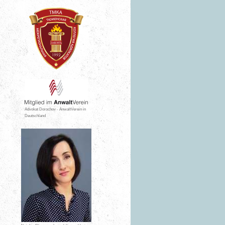
Advokat Dorochov - AnwaltVerein in
Deutschland