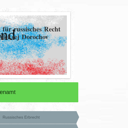
 für russisches Recht
Aleksej Dorochov
renamt
Russisches Erbrecht