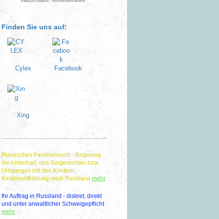
Natalija Eliseeva - Immobilienmaklerin
Finden Sie uns auf:
Cylex
Facebook
Xing
Russisches Familienrecht - Regelung
der Unterhalt, des Sorgerechtes bzw.
Umganges mit den Kindern,
Kindesentführung nach Russland
mehr
Ihr Auftrag in Russland - diskret, direkt
und unter anwaltlicher Schweigepflicht
mehr