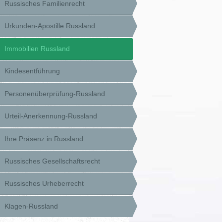
Russisches Familienrecht
Urkunden-Apostille Russland
Immobilien Russland
Kindesentführung
Personenüberprüfung-Russland
Urteil-Anerkennung-Russland
Ihre Präsenz in Russland
Russisches Gesellschaftsrecht
Russisches Urheberrecht
Klagen-Russland