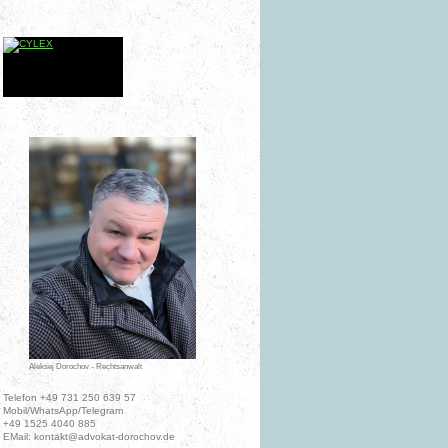
Aleksej Dorochov - Rechtsanwalt
Telefon +49 731 250 639 57
Mobil/WhatsApp/Telegram
+49 1525 4040 885
EMail: kontakt@advokat-dorochov.de